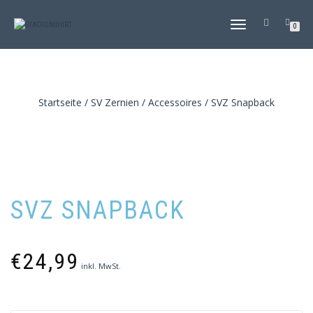
NAVIGATION
0
UMSCHALTEN
Startseite
/
SV Zernien
/
Accessoires
/ SVZ Snapback
SVZ SNAPBACK
€
24,99
inkl. MwSt.